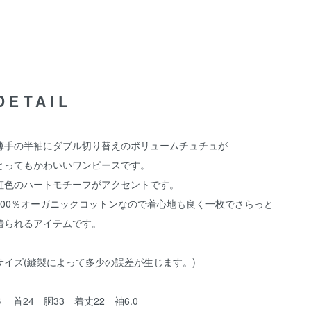
DETAIL
薄手の半袖にダブル切り替えのボリュームチュチュが
とってもかわいいワンピースです。
虹色のハートモチーフがアクセントです。
100％オーガニックコットンなので着心地も良く一枚でさらっと
着られるアイテムです。
サイズ(縫製によって多少の誤差が生じます。)
S 首24 胴33 着丈22 袖6.0