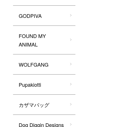
GODPIVA
FOUND MY
ANIMAL
WOLFGANG
Pupakiotti
カザマバッグ
Dog Diggin Designs