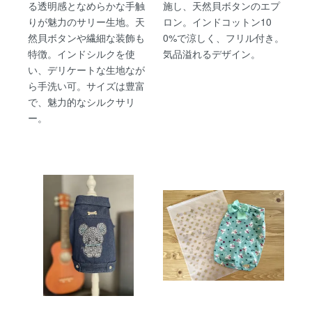
る透明感となめらかな手触
施し、天然貝ボタンのエプ
りが魅力のサリー生地。天
ロン。インドコットン10
然貝ボタンや繊細な装飾も
0%で涼しく、フリル付き。
特徴。インドシルクを使
気品溢れるデザイン。
い、デリケートな生地なが
ら手洗い可。サイズは豊富
で、魅力的なシルクサリ
ー。