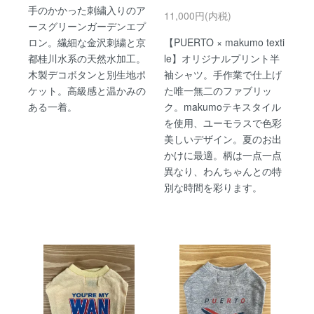
手のかかった刺繍入りのア
11,000円(内税)
ースグリーンガーデンエプ
ロン。繊細な金沢刺繍と京
【PUERTO × makumo texti
都桂川水系の天然水加工。
le】オリジナルプリント半
木製デコボタンと別生地ポ
袖シャツ。手作業で仕上げ
ケット。高級感と温かみの
た唯一無二のファブリッ
ある一着。
ク。makumoテキスタイル
を使用、ユーモラスで色彩
美しいデザイン。夏のお出
かけに最適。柄は一点一点
異なり、わんちゃんとの特
別な時間を彩ります。