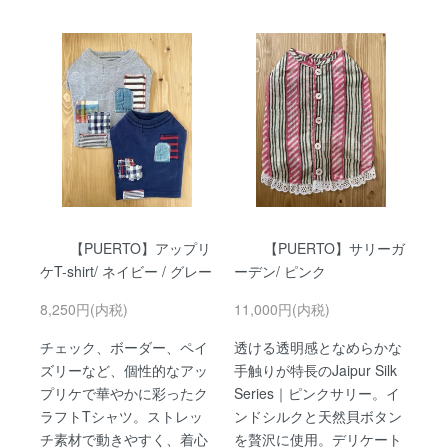
【PUERTO】アップリ
【PUERTO】サリーガ
ケT-shirt/ ネイビー / グレー
ーデン/ ピンク
8,250円(内税)
11,000円(内税)
チェック、ボーダー、ペイ
透ける透明感となめらかな
ズリーなど、個性的なアッ
手触りが特長のJaipur Silk
プリケで華やかに彩ったク
Series｜ピンクサリー。イ
ラフトTシャツ。ストレッ
ンドシルクと天然貝ボタン
チ素材で動きやすく、着心
を贅沢に使用。デリケート