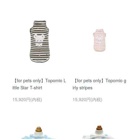
【for pets only】Topomio L
【for pets only】Topomio g
ittle Star T-shirt
irly stripes
15,920円(内税)
15,920円(内税)