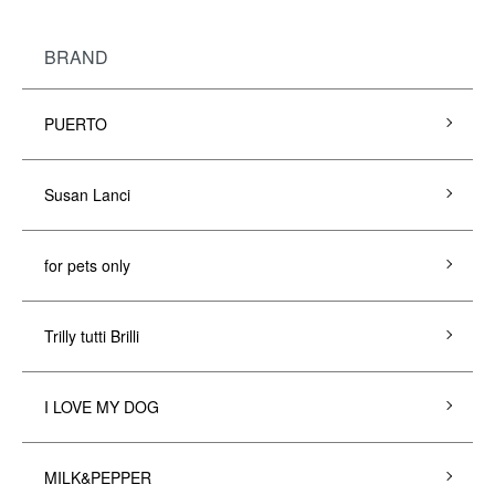
BRAND
PUERTO
Susan Lanci
for pets only
Trilly tutti Brilli
I LOVE MY DOG
MILK&PEPPER