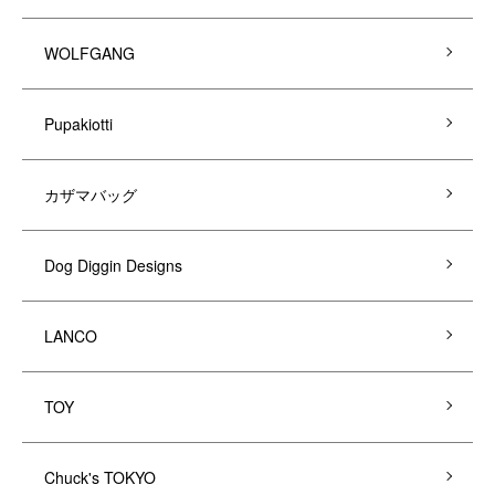
WOLFGANG
Pupakiotti
カザマバッグ
Dog Diggin Designs
LANCO
TOY
Chuck's TOKYO