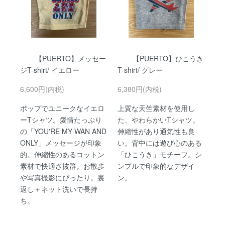
【PUERTO】メッセー
【PUERTO】ひこうき
ジT-shirt/ イエロー
T-shirt/ グレー
6,600円(内税)
6,380円(内税)
ポップでユニークなイエロ
上質な天竺素材を使用し
ーTシャツ。愛情たっぷり
た、やわらかいTシャツ。
の「YOU'RE MY WAN AND
伸縮性があり通気性も良
ONLY」メッセージが印象
い。背中には遊び心のある
的。伸縮性のあるコットン
「ひこうき」モチーフ。シ
素材で快適さ抜群。お散歩
ンプルで印象的なデザイ
や写真撮影にぴったり。裏
ン。
返し＋ネット洗いで長持
ち。